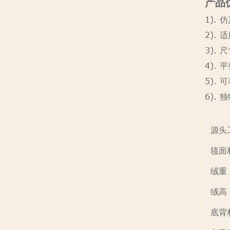
产品
1).
2).
3).
4).
5).
6).
源头
毯面
绒重
绒高
底背