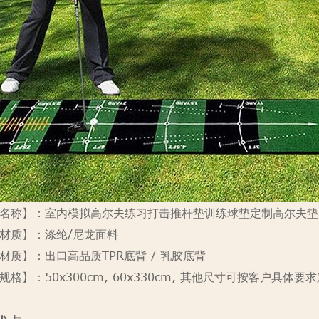
名称】：室内模拟高尔夫练习打击推杆垫训练球垫定制高尔夫垫
材质】：涤纶/尼龙面料
材质】：出口高品质TPR底背 / 乳胶底背
规格】：50x300cm, 60x330cm, 其他尺寸可按客户具体要