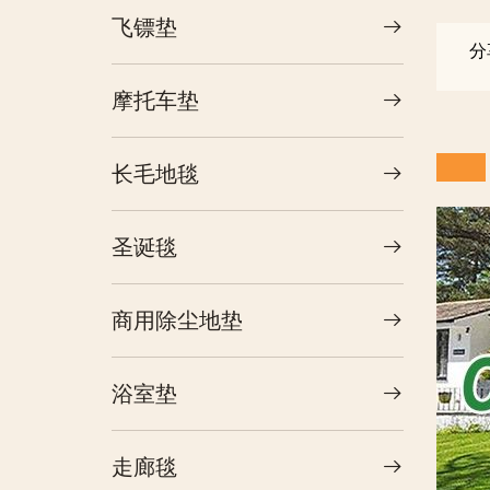
飞镖垫
分
摩托车垫
长毛地毯
圣诞毯
商用除尘地垫
浴室垫
走廊毯