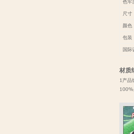
色牢
尺寸
颜色
包装
国际
材质
1产品编
100