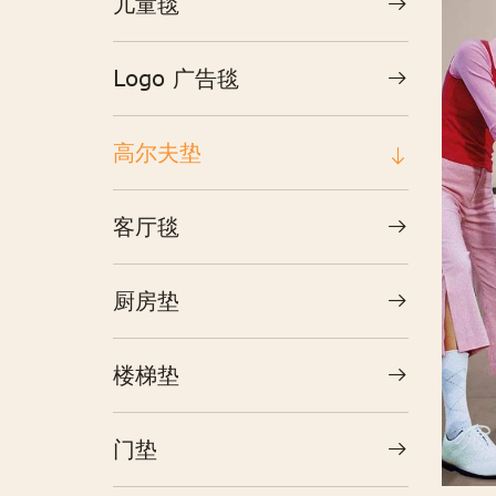
儿童毯
Logo 广告毯
高尔夫垫
客厅毯
厨房垫
楼梯垫
门垫