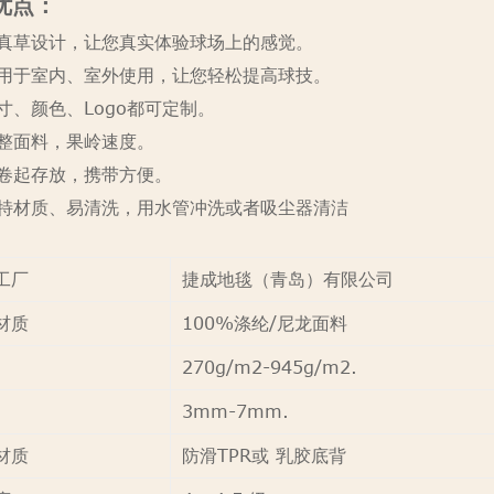
优点：
 仿真草设计，让您真实体验球场上的感觉。
 适用于室内、室外使用，让您轻松提高球技。
 尺寸、颜色、Logo都可定制。
 平整面料，果岭速度。
 可卷起存放，携带方便。
 独特材质、易清洗，用水管冲洗或者吸尘器清洁
工厂
捷成地毯（青岛）有限公司
材质
100%涤纶/尼龙面料
270g/m2-945g/m2.
3mm-7mm.
材质
防滑TPR或 乳胶底背