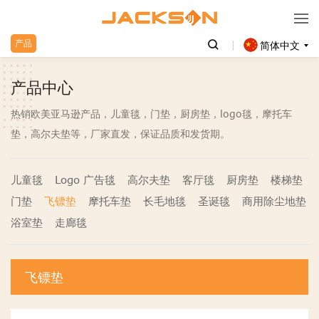
产品
简体中文
产品中心
热销欧美亚马逊产品，儿童毯，门垫，厨房垫，logo毯，摩托车
垫，高尔夫垫等，厂家直发，保证品质和发货期。
儿童毯
Logo 广告毯
高尔夫垫
客厅毯
厨房垫
楼梯垫
门垫
飞镖垫
摩托车垫
长毛地毯
圣诞毯
商用除尘地垫
浴室垫
走廊毯
飞镖垫