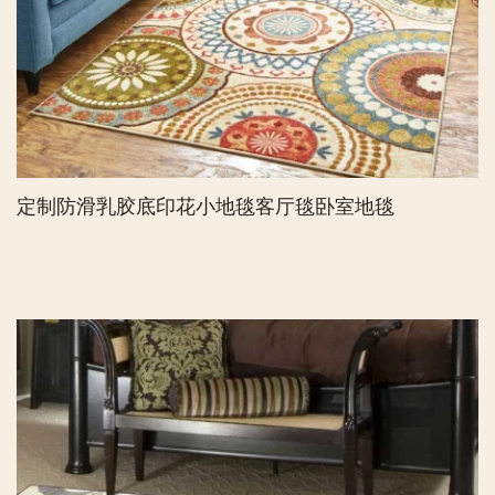
定制防滑乳胶底印花小地毯客厅毯卧室地毯