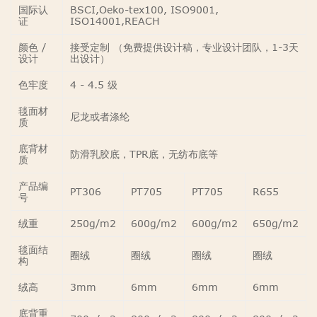
国际认
BSCI,Oeko-tex100, ISO9001,
证
ISO14001,REACH
颜色 /
接受定制 （免费提供设计稿，专业设计团队，1-3天
设计
出设计）
色牢度
4 - 4.5 级
毯面材
尼龙或者涤纶
质
底背材
防滑乳胶底，TPR底，无纺布底等
质
产品编
PT306
PT705
PT705
R655
号
绒重
250g/m2
600g/m2
600g/m2
650g/m2
毯面结
圈绒
圈绒
圈绒
圈绒
构
绒高
3mm
6mm
6mm
6mm
底背重